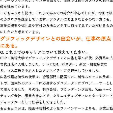
イヤーやグッズのデザインから始まり、直近では総合カタログの制作準
備を進めています。
こどもふるさと便は、これまでWebでの紹介が中心でしたが、今回は紙
のカタログを想定しています。デジタルにあまりなじみのない方にも、
事業の概要や返礼品や寄付の方法などを手に取って見ていただけるもの
にしたいと考えています。
グラフィックデザインとの出会いが、仕事の原点
にある。
Q. これまでのキャリアについて教えてください。
田中：美術大学でグラフィックデザインと広告を学んだ後、外資系の広
告代理店に入社しました。テレビCM、ポスター、新聞・雑誌広告な
ど、マス広告を中心としたクリエイティブを担当していました。
広告代理店時代の後半は、管理部門に配属され、制作スタッフのサポー
トや、国内外のアワードに応募するプロジェクトにプロデューサーとし
て関わりました。その後、制作会社、ブランディング会社、Webマーケ
ティング会社、事業会社などで、クリエイティブディレクターやアート
ディレクターとして仕事をしてきました。
もともと自分は、絵画や彫刻のようなファインアートよりも、企業活動