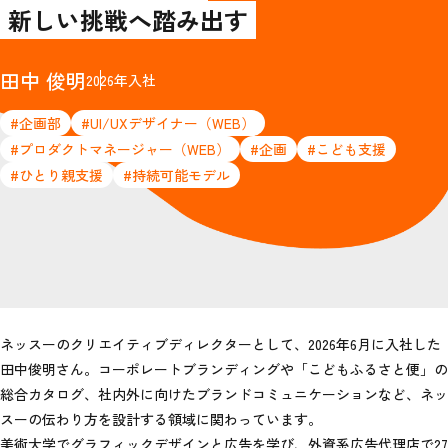
新しい挑戦へ踏み出す
田中 俊明
2026年入社
#企画部
#UI/UXデザイナー（WEB）
#プロダクトマネージャー（WEB）
#企画
#こども支援
#ひとり親支援
#持続可能モデル
ネッスーのクリエイティブディレクターとして、2026年6月に入社した
田中俊明さん。コーポレートブランディングや「こどもふるさと便」の
総合カタログ、社内外に向けたブランドコミュニケーションなど、ネッ
スーの伝わり方を設計する領域に関わっています。
美術大学でグラフィックデザインと広告を学び、外資系広告代理店で27