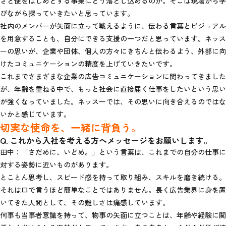
さと便をはじめとする事業にどう落とし込めるのか。そこは現場から学
びながら探っていきたいと思っています。
社内のメンバーが矢面に立って戦えるように、伝わる言葉とビジュアル
を用意することも、自分にできる支援の一つだと思っています。ネッス
ーの思いが、企業や団体、個人の方々にきちんと伝わるよう、外部に向
けたコミュニケーションの精度を上げていきたいです。
これまでさまざまな企業の広告コミュニケーションに関わってきました
が、年齢を重ねる中で、もっと社会に直接届く仕事をしたいという思い
が強くなっていました。ネッスーでは、その思いに向き合えるのではな
いかと感じています。
切実な使命を、一緒に背負う。
Q. これから入社を考える方へメッセージをお願いします。
田中：「さだめに、いどめ。」という言葉は、これまでの自分の仕事に
対する姿勢に近いものがあります。
とことん思考し、スピード感を持って取り組み、スキルを磨き続ける。
それは口で言うほど簡単なことではありません。長く広告業界に身を置
いてきた人間として、その難しさは痛感しています。
何事も当事者意識を持って、物事の矢面に立つことは、年齢や経験に関