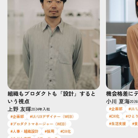
組織もプロダクトも「設計」すると
機会格差に
いう視点
小川 夏海
202
上野 友暉
#企画部
#UI
2024年入社
#DX化
#ひと
#企画部
#UI/UXデザイナー（WEB）
#生活支援
#
#プロダクトマネージャー（WEB）
#人事・組織設計
#採用
#DX化