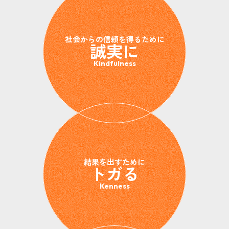
社会からの信頼を得るために
誠実に
Kindfulness
結果を出すために
トガる
Kenness