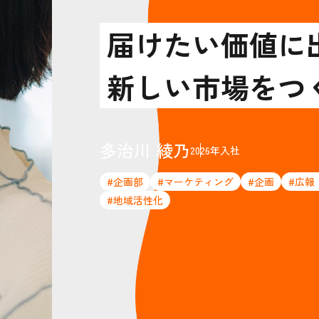
届けたい価値に
新しい市場をつ
多治川 綾乃
2026年入社
#企画部
#マーケティング
#企画
#広報
#地域活性化