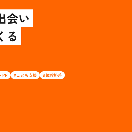
出会い
くる
・PR
#こども支援
#体験格差