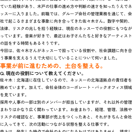
ていた経験があり、木戸の仕事の進め方や判断の速さを知ったうえでネ
ッスーに入りました。前職では、グループ会社の管理業務を通じて、会
社で起こるさまざまな事象に向き合ってきた佐々木さん。数字や契約、
法律、リスクの兆しを拾う経験は、現在のネッスーでの役割にもつなが
っています。音楽が好きで、最近はお子さんたちと好きなアーティスト
の話をする時間もあるそうです。
今回は、佐々木さんがネッスーで担っている役割や、社会課題に向き合
う事業を支えるうえで大切にしていることについて伺いました。
事業が前に進むための、土台を整える。
Q. 現在の役割について教えてください。
佐々木：北海道に在住しているので、ネッスーの北海道拠点の責任者を
務めています。加えて、会社全体のコーポレート・バックオフィス領域
を見ています。
採用や人事の一部は別のメンバーが担当していますが、それ以外の管理
まわりはかなり広く関わっています。お金まわり、経理、管理、法務や
リスクの確認など、事業部が売上をつくったあと、それがきちんと会社
に入ってきて、次の活動につながる状態を整える仕事です。
売上は、発生した時点で会社のものになるわけではありません。請求し