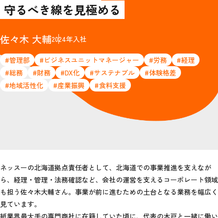
守るべき線を見極める
佐々木 大輔
2024年入社
#管理部
#ビジネスユニットマネージャー
#労務
#経理
#総務
#財務
#DX化
#サステナブル
#体験格差
#地域活性化
#産業振興
#食料支援
ネッスーの北海道拠点責任者として、北海道での事業推進を支えなが
ら、経理・管理・法務確認など、会社の運営を支えるコーポレート領域
も担う佐々木大輔さん。事業が前に進むための土台となる業務を幅広く
見ています。
紙業界最大手の専門商社に在籍していた頃に、代表の木戸と一緒に働い