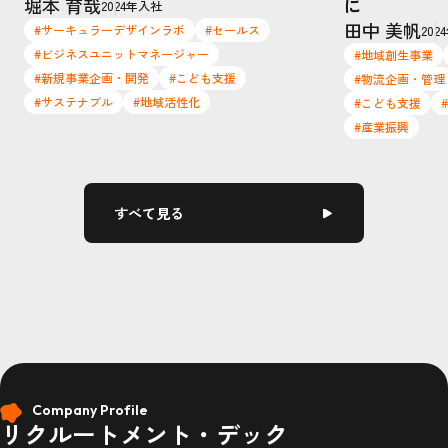
堀本 育哉
に
2024年入社
田中 美帆
#サーキュラーデザインラボ
#セールス
202
#ビジネスユニットマネージャー
#地域創生事業
#新規事業企画・開発
#こども支援
#物流企画・管理
#サステナブル
#地域活性化
#こども支援
#産業振興
すべて見る
Company Profile
リクルートメント・デック