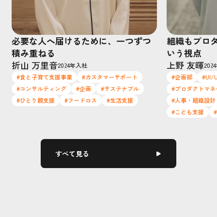
必要な人へ届けるために、一つずつ
組織もプロ
積み重ねる
いう視点
折山 万里音
上野 友暉
2024年入社
202
#食と子育て支援事業
#カスタマーサポート
#企画部
#UI
#コンサルティング
#企画
#サステナブル
#プロダクトマネ
#ひとり親支援
#フードロス
#生活支援
#人事・組織設計
#こども支援
すべて見る