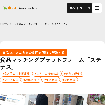
エントリー
Recruiting Site
プロジェクト
食品マッチングプラットフォーム「ステナス」
TOP
食品ロスとこどもの貧困を同時に解決する
食品マッチングプラットフォーム「ステ
ナス」
#食と子育て支援事業
#こどもの機会格差
#ひとり親支援
#フードロス
#地域活性化
#生活支援
#食料支援